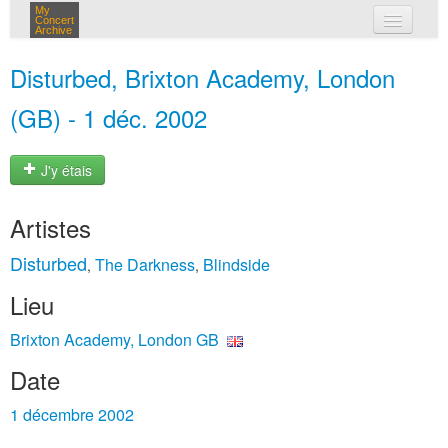
My
Concert
Archive
mes concerts
Disturbed, Brixton Academy, London
connexion
(GB) - 1 déc. 2002
J'y étais
Artistes
Disturbed
The Darkness
Blindside
,
,
Lieu
Brixton Academy, London GB
Date
1 décembre 2002