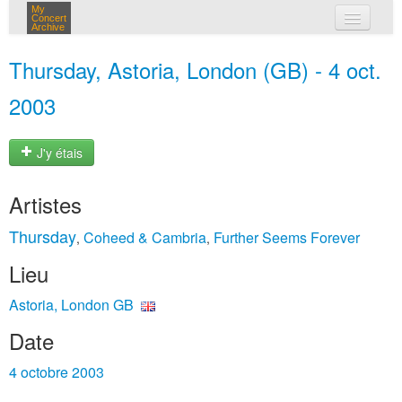
My
Concert
Archive
mes concerts
Thursday, Astoria, London (GB) - 4 oct.
connexion
2003
J'y étais
Artistes
Thursday
Coheed & Cambria
Further Seems Forever
,
,
Lieu
Astoria, London GB
Date
4 octobre 2003