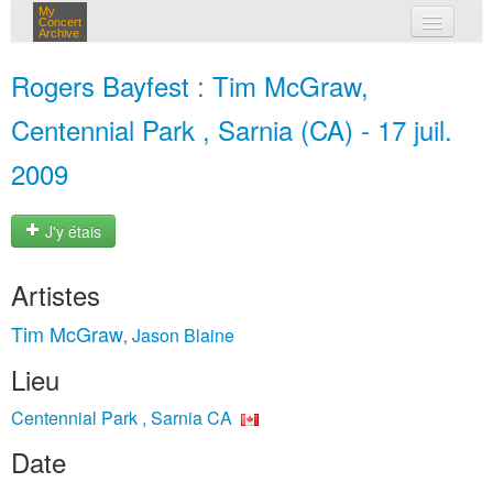
My
Concert
Archive
mes concerts
Rogers Bayfest : Tim McGraw,
connexion
Centennial Park , Sarnia (CA) - 17 juil.
2009
J'y étais
Artistes
Tim McGraw
Jason Blaine
,
Lieu
Centennial Park , Sarnia CA
Date