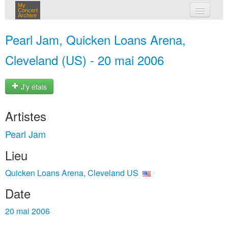
My
Concert
Archive
mes concerts
Pearl Jam, Quicken Loans Arena,
connexion
Cleveland (US) - 20 mai 2006
J'y étais
Artistes
Pearl Jam
Lieu
Quicken Loans Arena, Cleveland US
Date
20 mai 2006