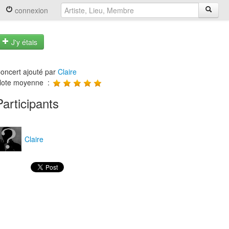
connexion
J'y étais
oncert ajouté par
Claire
ote moyenne :
Participants
Claire