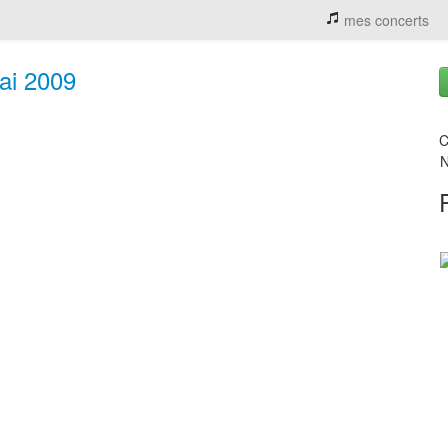
mes concerts
ai 2009
C
N