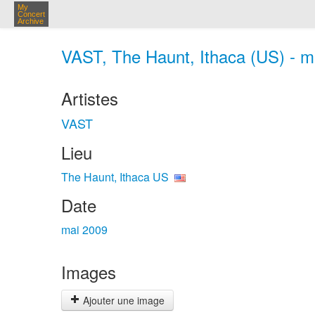
My
Concert
Archive
VAST, The Haunt, Ithaca (US) - m
Artistes
VAST
Lieu
The Haunt, Ithaca US
Date
mai 2009
Images
Ajouter une image