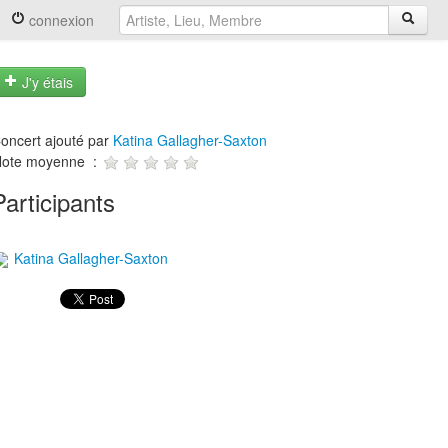
connexion
J'y étais
oncert ajouté par
Katina Gallagher-Saxton
ote moyenne :
Participants
Katina Gallagher-Saxton