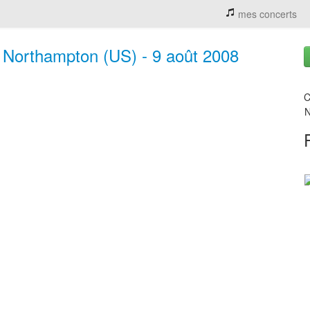
mes concerts
 Northampton (US) - 9 août 2008
C
N