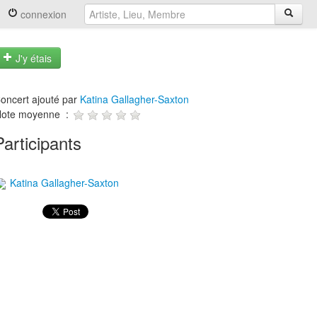
connexion
J'y étais
oncert ajouté par
Katina Gallagher-Saxton
ote moyenne :
Participants
Katina Gallagher-Saxton