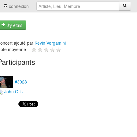
connexion
J'y étais
oncert ajouté par
Kevin Vergamini
ote moyenne :
Participants
#3028
John Otis