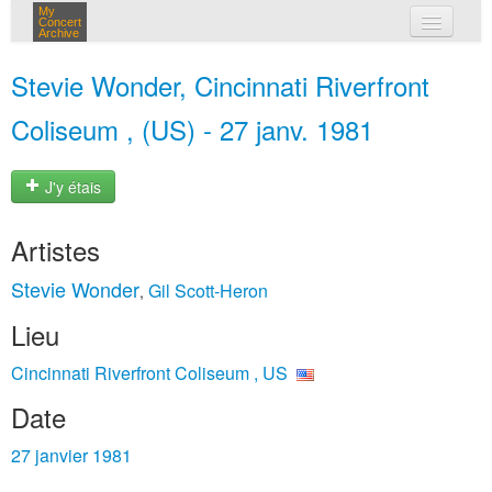
My
Concert
Archive
mes concerts
Stevie Wonder, Cincinnati Riverfront
connexion
Coliseum , (US) - 27 janv. 1981
J'y étais
Artistes
Stevie Wonder
Gil Scott-Heron
,
Lieu
Cincinnati Riverfront Coliseum , US
Date
27 janvier 1981