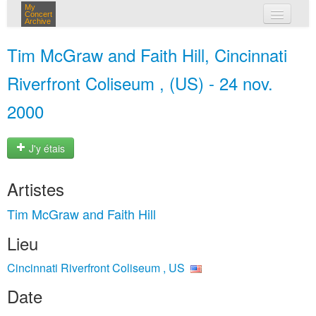
My
Concert
Archive
mes concerts
Tim McGraw and Faith Hill, Cincinnati
connexion
Riverfront Coliseum , (US) - 24 nov.
2000
J'y étais
Artistes
Tim McGraw and Faith Hill
Lieu
Cincinnati Riverfront Coliseum , US
Date