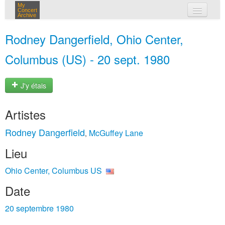
My
Concert
Archive
mes concerts
Rodney Dangerfield, Ohio Center,
connexion
Columbus (US) - 20 sept. 1980
J'y étais
Artistes
Rodney Dangerfield
McGuffey Lane
,
Lieu
Ohio Center, Columbus US
Date
20 septembre 1980