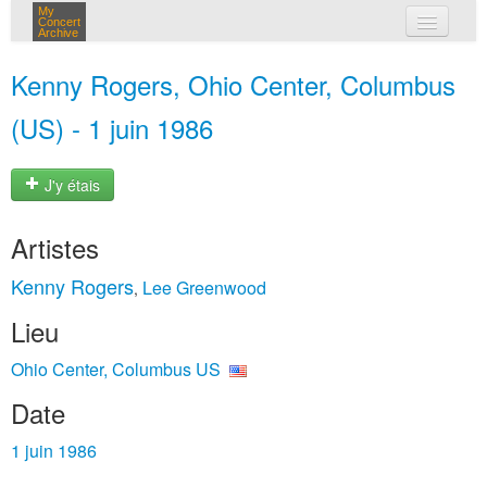
My
Concert
Archive
mes concerts
Kenny Rogers, Ohio Center, Columbus
connexion
(US) - 1 juin 1986
J'y étais
Artistes
Kenny Rogers
Lee Greenwood
,
Lieu
Ohio Center, Columbus US
Date
1 juin 1986