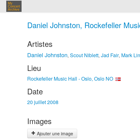
My
Concert
Archive
Daniel Johnston, Rockefeller Music
Artistes
Daniel Johnston
Scout Niblett
Jad Fair
Mark Li
,
,
,
Lieu
Rockefeller Music Hall - Oslo, Oslo NO
Date
20 juillet 2008
Images
Ajouter une image