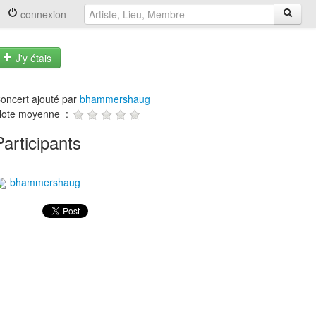
connexion
J'y étais
oncert ajouté par
bhammershaug
ote moyenne :
Participants
bhammershaug