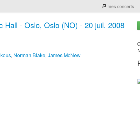
mes concerts
 Hall - Oslo, Oslo (NO) - 20 juil. 2008
C
N
nkous
Norman Blake
James McNew
,
,