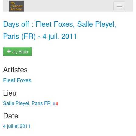
My
Concert
Archive
mes concerts
Days off : Fleet Foxes, Salle Pleyel,
connexion
Paris (FR) - 4 juil. 2011
J'y étais
Artistes
Fleet Foxes
Lieu
Salle Pleyel, Paris FR
Date
4 juillet 2011