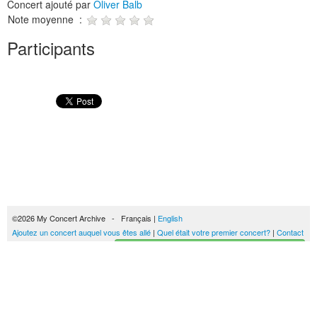
Concert ajouté par
Oliver Balb
Note moyenne :
Participants
©2026 My Concert Archive - Français |
English
Ajoutez un concert auquel vous êtes allé
|
Quel était votre premier concert?
|
Contact
Créez votre historique des concerts
51693 concerts de 1969 à 2027
Conditions générales d'utilisation
|
Privacy policy
| Ce contenu est mis à disposition