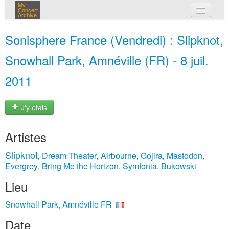
My
Concert
Archive
mes concerts
Sonisphere France (Vendredi) : Slipknot,
connexion
Snowhall Park, Amnéville (FR) - 8 juil.
2011
J'y étais
Artistes
Slipknot
Dream Theater
Airbourne
Gojira
Mastodon
,
,
,
,
,
Evergrey
Bring Me the Horizon
Symfonia
Bukowski
,
,
,
Lieu
Snowhall Park, Amnéville FR
Date