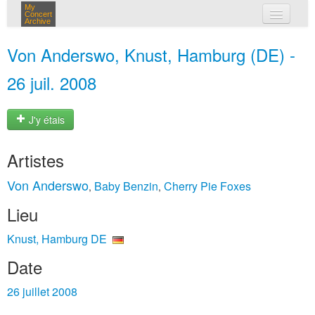
My
Concert
Archive
mes concerts
Von Anderswo, Knust, Hamburg (DE) -
connexion
26 juil. 2008
J'y étais
Artistes
Von Anderswo
Baby Benzin
Cherry Pie Foxes
,
,
Lieu
Knust, Hamburg DE
Date
26 juillet 2008