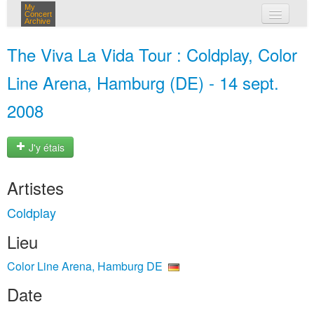
My
Concert
Archive
mes concerts
The Viva La Vida Tour : Coldplay, Color
connexion
Line Arena, Hamburg (DE) - 14 sept.
2008
J'y étais
Artistes
Coldplay
Lieu
Color Line Arena, Hamburg DE
Date