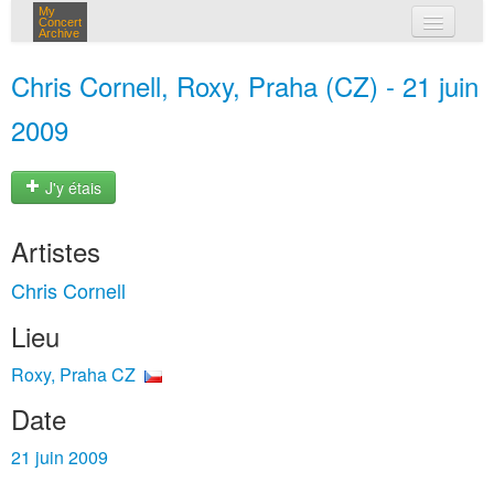
My
Concert
Archive
mes concerts
Chris Cornell, Roxy, Praha (CZ) - 21 juin
connexion
2009
J'y étais
Artistes
Chris Cornell
Lieu
Roxy, Praha CZ
Date
21 juin 2009