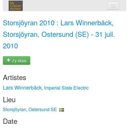
My
Concert
Archive
mes concerts
Storsjöyran 2010 : Lars Winnerbäck,
connexion
Storsjöyran, Ostersund (SE) - 31 juil.
2010
J'y étais
Artistes
Lars Winnerbäck
Imperial State Electric
,
Lieu
Storsjöyran, Ostersund SE
Date