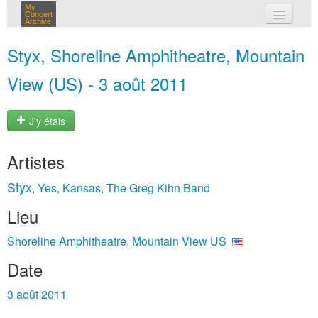
My
Concert
Archive
mes concerts
Styx, Shoreline Amphitheatre, Mountain
connexion
View (US) - 3 août 2011
J'y étais
Artistes
Styx
Yes
Kansas
The Greg Kihn Band
,
,
,
Lieu
Shoreline Amphitheatre, Mountain View US
Date
3 août 2011