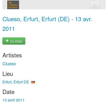
My
Concert
Archive
mes concerts
Clueso, Erfurt, Erfurt (DE) - 13 avr.
connexion
2011
J'y étais
Artistes
Clueso
Lieu
Erfurt, Erfurt DE
Date
13 avril 2011