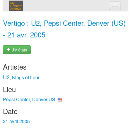
My
Concert
Archive
mes concerts
Vertigo : U2, Pepsi Center, Denver (US)
connexion
- 21 avr. 2005
J'y étais
Artistes
U2
Kings of Leon
,
Lieu
Pepsi Center, Denver US
Date
21 avril 2005