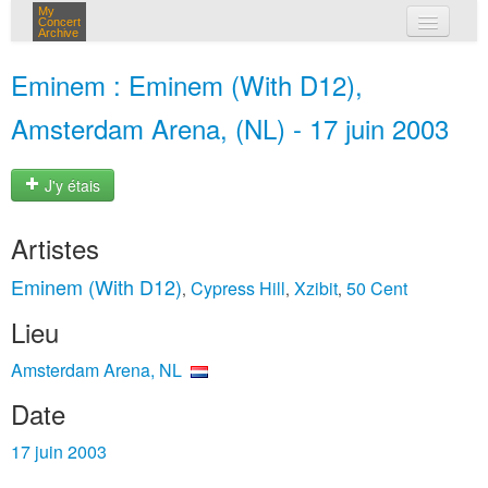
My
Concert
Archive
mes concerts
Eminem : Eminem (With D12),
connexion
Amsterdam Arena, (NL) - 17 juin 2003
J'y étais
Artistes
Eminem (With D12)
Cypress Hill
Xzibit
50 Cent
,
,
,
Lieu
Amsterdam Arena, NL
Date
17 juin 2003