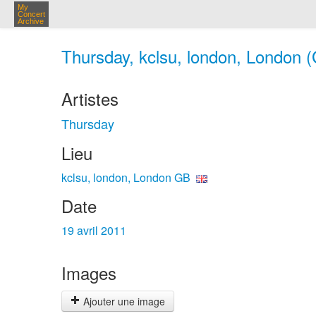
My
Concert
Archive
Thursday, kclsu, london, London (
Artistes
Thursday
Lieu
kclsu, london, London GB
Date
19 avril 2011
Images
Ajouter une image