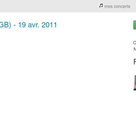
mes concerts
GB) - 19 avr. 2011
C
N