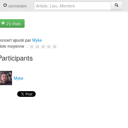
connexion
J'y étais
oncert ajouté par
Myke
ote moyenne :
Participants
Myke