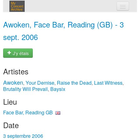
My
Concert
Archive
mes concerts
Awoken, Face Bar, Reading (GB) - 3
connexion
sept. 2006
J'y étais
Artistes
Awoken
Your Demise
Raise the Dead
Last Witness
,
,
,
,
Brutality Will Prevail
Baysix
,
Lieu
Face Bar, Reading GB
Date
3 septembre 2006