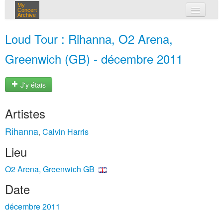
My
Concert
Archive
mes concerts
Loud Tour : Rihanna, O2 Arena,
connexion
Greenwich (GB) - décembre 2011
J'y étais
Artistes
Rihanna
Calvin Harris
,
Lieu
O2 Arena, Greenwich GB
Date
décembre 2011