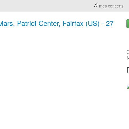
mes concerts
ars, Patriot Center, Fairfax (US) - 27
C
N