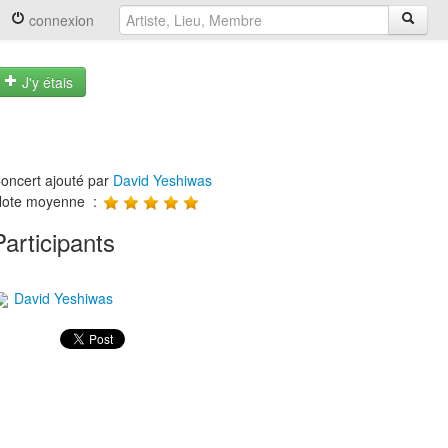
connexion
J'y étais
oncert ajouté par
David Yeshiwas
ote moyenne :
Participants
David Yeshiwas