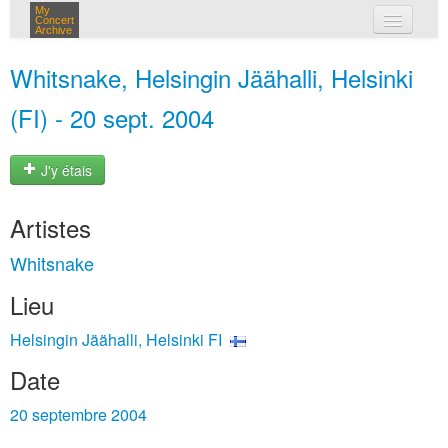
My
Concert
Archive
mes concerts
Whitsnake, Helsingin Jäähalli, Helsinki
connexion
(FI) - 20 sept. 2004
J'y étais
Artistes
Whitsnake
Lieu
Helsingin Jäähalli, Helsinki FI
Date
20 septembre 2004