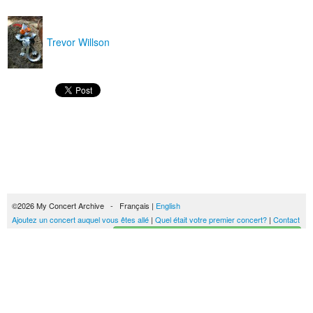
Trevor Willson
©2026 My Concert Archive - Français |
English
Ajoutez un concert auquel vous êtes allé
|
Quel était votre premier concert?
|
Contact
Créez votre historique des concerts
51694 concerts de 1969 à 2027
Conditions générales d'utilisation
|
Privacy policy
| Ce contenu est mis à disposition
sous un
contrat Creative Commons