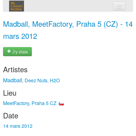
My
Concert
Archive
mes concerts
Madball, MeetFactory, Praha 5 (CZ) - 14
connexion
mars 2012
J'y étais
Artistes
Madball
Deez Nuts
H2O
,
,
Lieu
MeetFactory, Praha 5 CZ
Date
14 mars 2012