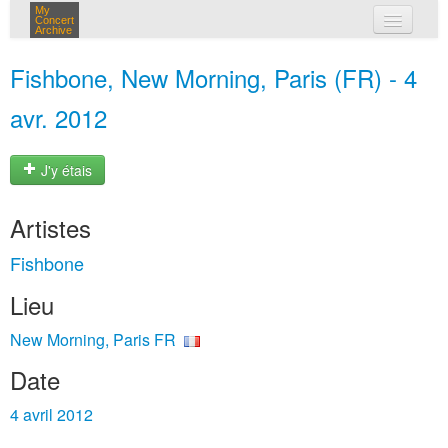
My
Concert
Archive
mes concerts
Fishbone, New Morning, Paris (FR) - 4
connexion
avr. 2012
J'y étais
Artistes
Fishbone
Lieu
New Morning, Paris FR
Date
4 avril 2012