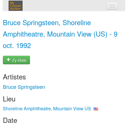
My
Concert
Archive
mes concerts
Bruce Springsteen, Shoreline
connexion
Amphitheatre, Mountain View (US) - 9
oct. 1992
J'y étais
Artistes
Bruce Springsteen
Lieu
Shoreline Amphitheatre, Mountain View US
Date