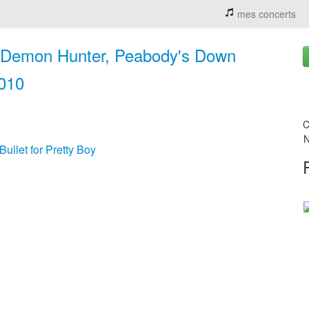
mes concerts
: Demon Hunter, Peabody's Down
2010
C
N
Bullet for Pretty Boy