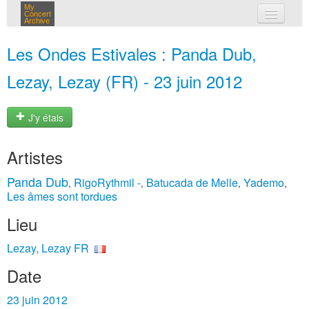
My
Concert
Archive
mes concerts
Les Ondes Estivales : Panda Dub,
connexion
Lezay, Lezay (FR) - 23 juin 2012
J'y étais
Artistes
Panda Dub
RigoRythmil -
Batucada de Melle
Yademo
,
,
,
,
Les âmes sont tordues
Lieu
Lezay, Lezay FR
Date
23 juin 2012