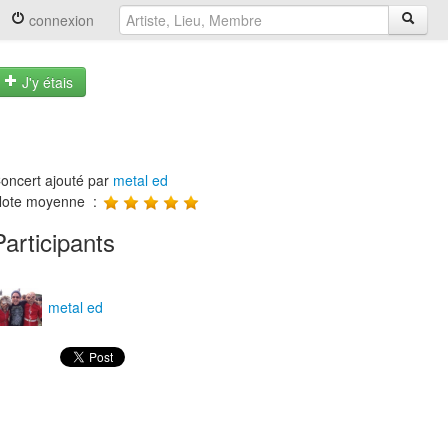
connexion
J'y étais
oncert ajouté par
metal ed
ote moyenne :
Participants
metal ed