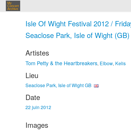
My
Concert
Archive
Isle Of Wight Festival 2012 / Frid
Seaclose Park, Isle of Wight (GB) 
Artistes
Tom Petty & the Heartbreakers
Elbow
Kelis
,
,
Lieu
Seaclose Park, Isle of Wight GB
Date
22 juin 2012
Images