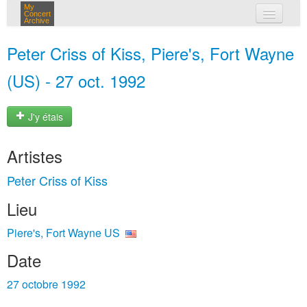
My
Concert
Archive
mes concerts
Peter Criss of Kiss, Piere's, Fort Wayne
connexion
(US) - 27 oct. 1992
J'y étais
Artistes
Peter Criss of Kiss
Lieu
Piere's, Fort Wayne US
Date
27 octobre 1992