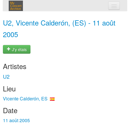
My
Concert
Archive
mes concerts
U2, Vicente Calderón, (ES) - 11 août
connexion
2005
J'y étais
Artistes
U2
Lieu
Vicente Calderón, ES
Date
11 août 2005