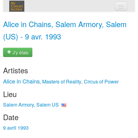
My
Concert
Archive
mes concerts
Alice in Chains, Salem Armory, Salem
connexion
(US) - 9 avr. 1993
J'y étais
Artistes
Alice in Chains
Masters of Reality
Circus of Power
,
,
Lieu
Salem Armory, Salem US
Date
9 avril 1993