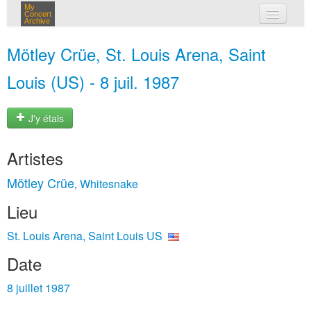
My
Concert
Archive
mes concerts
Mötley Crüe, St. Louis Arena, Saint
connexion
Louis (US) - 8 juil. 1987
J'y étais
Artistes
Mötley Crüe
Whitesnake
,
Lieu
St. Louis Arena, Saint Louis US
Date
8 juillet 1987