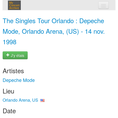
My
Concert
Archive
mes concerts
The Singles Tour Orlando : Depeche
connexion
Mode, Orlando Arena, (US) - 14 nov.
1998
J'y étais
Artistes
Depeche Mode
Lieu
Orlando Arena, US
Date