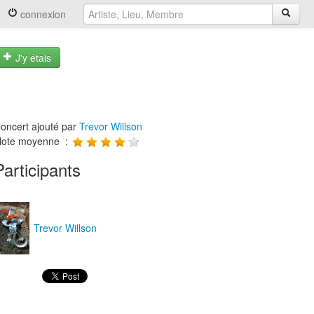
connexion
J'y étais
oncert ajouté par
Trevor Willson
ote moyenne :
Participants
Trevor Willson