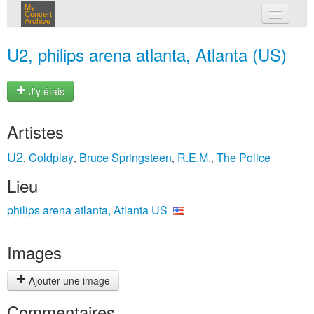
My
Concert
Archive
mes concerts
U2, philips arena atlanta, Atlanta (US)
connexion
J'y étais
Artistes
U2
Coldplay
Bruce Springsteen
R.E.M.
The Police
,
,
,
,
Lieu
philips arena atlanta, Atlanta US
Images
Ajouter une image
Commentaires