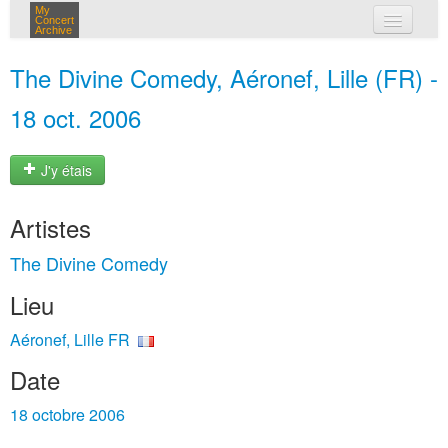
My
Concert
Archive
mes concerts
The Divine Comedy, Aéronef, Lille (FR) -
connexion
18 oct. 2006
J'y étais
Artistes
The Divine Comedy
Lieu
Aéronef, Lille FR
Date
18 octobre 2006