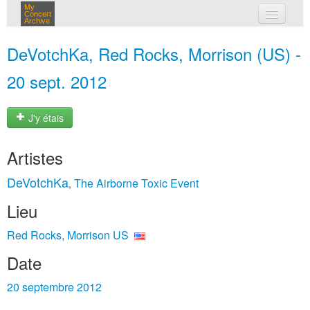
My
Concert
Archive
mes concerts
DeVotchKa, Red Rocks, Morrison (US) -
connexion
20 sept. 2012
J'y étais
Artistes
DeVotchKa
The Airborne Toxic Event
,
Lieu
Red Rocks, Morrison US
Date
20 septembre 2012