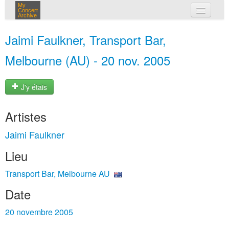
My
Concert
Archive
mes concerts
Jaimi Faulkner, Transport Bar,
connexion
Melbourne (AU) - 20 nov. 2005
J'y étais
Artistes
Jaimi Faulkner
Lieu
Transport Bar, Melbourne AU
Date
20 novembre 2005