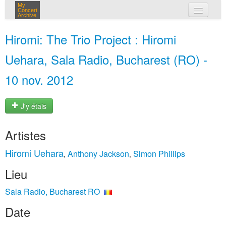
My
Concert
Archive
mes concerts
Hiromi: The Trio Project : Hiromi
connexion
Uehara, Sala Radio, Bucharest (RO) -
10 nov. 2012
J'y étais
Artistes
Hiromi Uehara
Anthony Jackson
Simon Phillips
,
,
Lieu
Sala Radio, Bucharest RO
Date