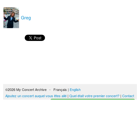
Greg
©2026 My Concert Archive - Français |
English
Ajoutez un concert auquel vous êtes allé
|
Quel était votre premier concert?
|
Contact
Créez votre historique des concerts
51690 concerts de 1969 à 2027
Conditions générales d'utilisation
|
Privacy policy
| Ce contenu est mis à disposition
sous un
contrat Creative Commons