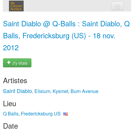
My
Concert
Archive
mes concerts
Saint Diablo @ Q-Balls : Saint Diablo, Q
connexion
Balls, Fredericksburg (US) - 18 nov.
2012
J'y étais
Artistes
Saint Diablo
Elisium
Kysmet
Burn Avenue
,
,
,
Lieu
Q Balls, Fredericksburg US
Date