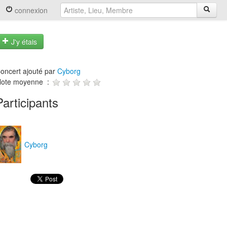
connexion
J'y étais
oncert ajouté par
Cyborg
ote moyenne :
Participants
Cyborg