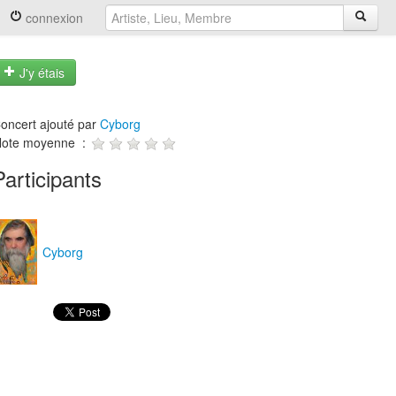
connexion
J'y étais
oncert ajouté par
Cyborg
ote moyenne :
Participants
Cyborg