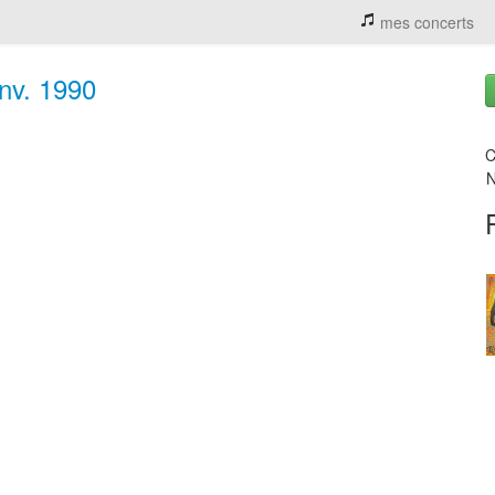
mes concerts
anv. 1990
C
N